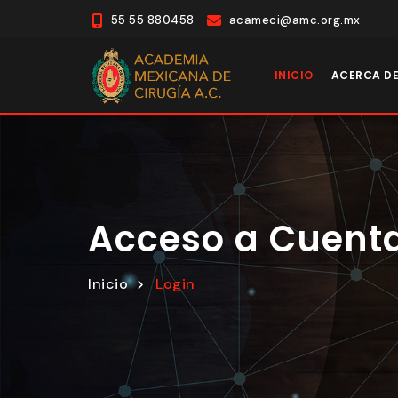
55 55 880458
acameci@amc.org.mx
INICIO
ACERCA D
Acceso a Cuent
Inicio
Login