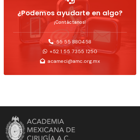
¿Podemos ayudarte en algo?
¡Contáctanos!
55 55 880458
+52 1 55 7355 1250
acameci@amc.org.mx