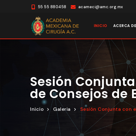
55 55 880458
acameci@amc.org.mx
INICIO
ACERCA D
Sesión Conjunta
de Consejos de 
Inicio
Galeria
Sesión Conjunta con e