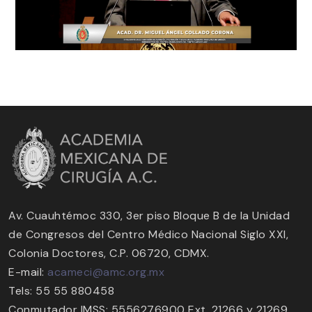
Av. Cuauhtémoc 330, 3er piso Bloque B de la Unidad
de Congresos del Centro Médico Nacional Siglo XXI,
Colonia Doctores, C.P. 06720, CDMX.
E-mail:
acameci@amc.org.mx
Tels: 55 55 880458
Conmutador IMSS: 5556276900 Ext. 21266 y 21269.