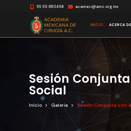
55 55 880458
acameci@amc.org.mx
INICIO
ACERCA D
Sesión Conjunta 
Social
Inicio
Galeria
Sesión Conjunta con el