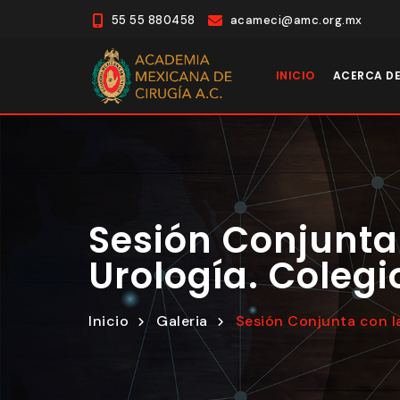
55 55 880458
acameci@amc.org.mx
INICIO
ACERCA D
Sesión Conjunta
Urología. Colegi
Inicio
Galeria
Sesión Conjunta con la