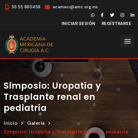
55 55 880458
acameci@amc.org.mx
INICIAR SESIÓN
REGÍSTRARSE
Simposio: Uropatía y
Trasplante renal en
pediatría
Inicio
Galeria
Simposio: Uropatía y Trasplante renal en pediatría