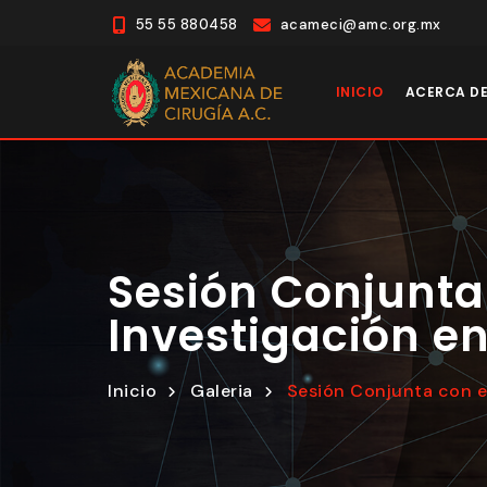
55 55 880458
acameci@amc.org.mx
INICIO
ACERCA D
Sesión Conjunta
Investigación e
Inicio
Galeria
Sesión Conjunta con e